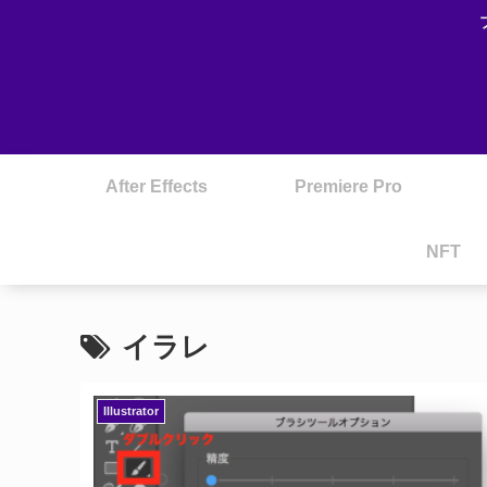
After Effects
Premiere Pro
NFT
イラレ
Illustrator