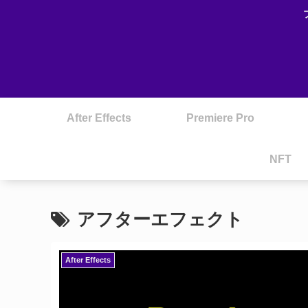
After Effects
Premiere Pro
NFT
アフターエフェクト
After Effects