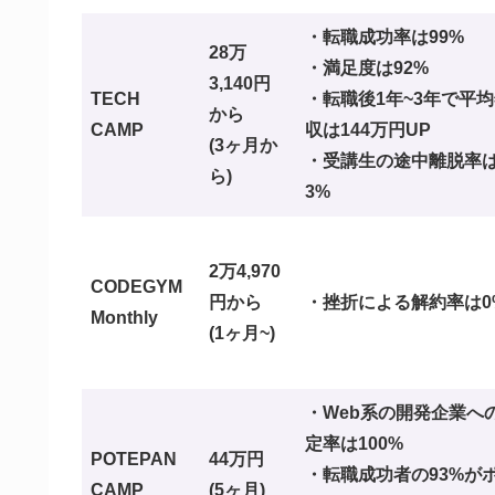
・転職成功率は99%
28万
・満足度は92%
3,140円
TECH
・転職後1年~3年で平
から
CAMP
収は144万円UP
(3ヶ月か
・受講生の途中離脱率
ら)
3%
2万4,970
CODEGYM
円から
・挫折による解約率は0
Monthly
(1ヶ月~)
・Web系の開発企業へ
定率は100%
POTEPAN
44万円
・転職成功者の93%が
CAMP
(5ヶ月)