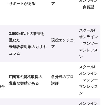
オンライン
サポートがある
ア
・自習型
スクール/
3,000回以上の改善を
オンライン
重ねた
現役エンジニ
・マンツー
未経験者対象のカリキ
ア
マンレッス
ュラム
ン
スクール/
オンライン
IT関連の資格取得の
各分野のプロ
・マンツー
豊富な実績がある
講師
発合
マンレッス
ン
オンライン