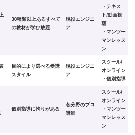
・テキス
上
ト/動画視
30種類以上あるすべて
現役エンジニ
聴
の教材が学び放題
ア
・マンツー
マンレッス
ン
スクール/
破
目的により選べる受講
現役エンジニ
オンライン
スタイル
ア
・個別指導
スクール/
オンライン
各分野のプロ
個別指導に拘りがある
・マンツー
%
講師
マンレッス
ン