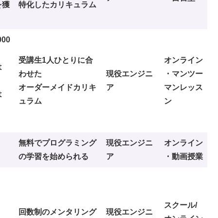
を獲
特化したカリキュラム
00
受講生1人ひとりに合
オンライン
は
わせた
現役エンジニ
・マンツー
オーダーメイドカリキ
ア
マンレッス
は
ュラム
ン
無料でプログラミング
現役エンジニ
オンライン
の学習を始められる
ア
・動画授業
スクール/
回数制のメンタリング
現役エンジニ