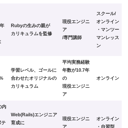
スクール/
現役エンジニ
オンライン
均年
Rubyの生みの親が
ア
・マンツー
カリキュラムを監修
/専門講師
マンレッス
は
ン
平均実務経験
学習レベル、ゴールに
年数が10.7年
%
合わせたオリジナルの
の
オンライン
カリキュラム
現役エンジニ
ア
の内
Web(Rails)エンジニア
現役エンジニ
オンライン
ポテ
育成に
ア
・自習型